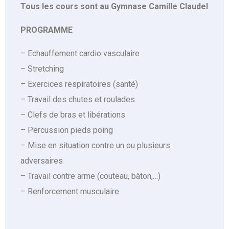
Tous les cours sont au Gymnase Camille Claudel
PROGRAMME
– Echauffement cardio vasculaire
– Stretching
– Exercices respiratoires (santé)
– Travail des chutes et roulades
BOOK FREE TRIAL
– Clefs de bras et libérations
– Percussion pieds poing
We know that getting back into
– Mise en situation contre un ou plusieurs
fitness is tough! Let us help you
adversaires
achieve your weight boxing
– Travail contre arme (couteau, bâton,…)
workouts.
– Renforcement musculaire