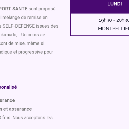
LUNDI
SPORT SANTE
sont proposé
til mélange de remise en
19h30 - 20h3
s de SELF-DEFENSE issues des
MONTPELLIE
’Hapkimudo,… Un cours se
t sont de mise, même si
udique et progressive pour
sonalisé
ssurance
on et assurance
 3 fois. Nous acceptons les