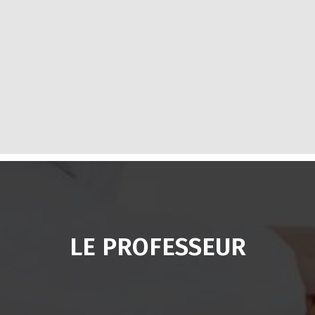
BOOK FREE TRIAL
We know that getting back into fitness is tough! Let us
help you achieve your weight boxing workouts.
LE PROFESSEUR